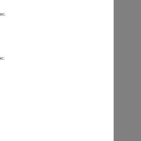
ас.
ас.