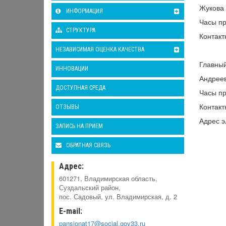
Жукова
ИНФОРМАЦИЯ
Часы пр
СТРУКТУРА
Контакт
НЕЗАВИСИМАЯ ОЦЕНКА КАЧЕСТВА
Главный
ИННОВАЦИИ
Андрее
ДОСТУПНАЯ СРЕДА
Часы пр
Контакт
ОТЗЫВЫ
Адрес э
ЗАПИСЬ НА ПРИЕМ
ОБРАТНАЯ СВЯЗЬ
Адрес:
601271, Владимирская область,
Суздальский район,
пос. Садовый, ул. Владимирская, д. 2
E-mail:
pansionat17@social.gov33.ru