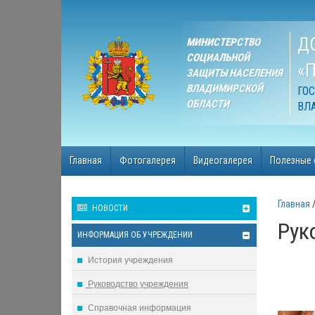
Д
МИНИСТЕРСТВО
СОЦИАЛЬНОЙ
«
ЗАЩИТЫ НАСЕЛЕНИЯ
ВЛАДИМИРСКОЙ
ГО
ОБЛАСТИ
ВЛ
Главная
Фотогалерея
Видеогалерея
Полезные 
Главная
НОВОСТИ
Рук
ИНФОРМАЦИЯ ОБ УЧРЕЖДЕНИИ
История учреждения
Руководство учреждения
Справочная информация