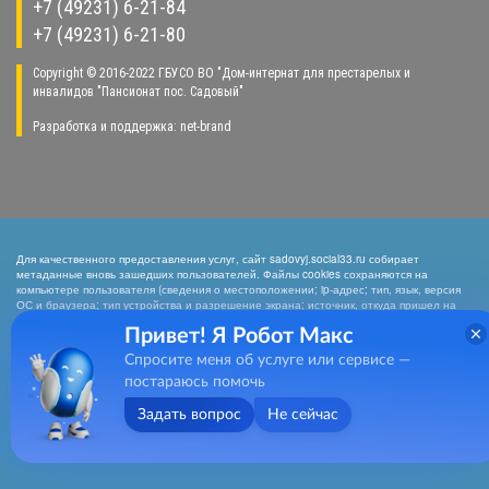
+7 (49231) 6-21-84
+7 (49231) 6-21-80
Copyright © 2016-2022 ГБУСО ВО "Дом-интернат для престарелых и
инвалидов "Пансионат пос. Садовый"
Разработка и поддержка:
net-
b
ran
d
Для качественного предоставления услуг, сайт sadovyj.social33.ru собирает
метаданные вновь зашедших пользователей. Файлы cookies сохраняются на
компьютере пользователя (сведения о местоположении; ip-адрес; тип, язык, версия
ОС и браузера; тип устройства и разрешение экрана; источник, откуда пришел на
сайт пользователь; какие страницы открывает). Собранная информация
Привет! Я Робот Макс
используется для обработки статистических данных использования сайта
посредством интернет-сервисов LiveInternet, Яндекс.Метрика, Hotlog). Нажимая
Спросите меня об услуге или сервисе —
кнопку «СОГЛАСЕН», Вы подтверждаете то, что Вы проинформированы о сборе
метаданных на нашем сайте. Если вы не хотите, чтобы эти данные
постараюсь помочь
обрабатывались, то должны покинуть сайт. Отключить cookies можно в настройках
браузера
Задать вопрос
Не сейчас
Согласен